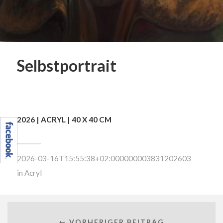
Selbstportrait
2026 | ACRYL | 40 X 40 CM
2026-03-16T15:55:38+02:000000003831202603
in
Acryl
← VORHERIGER BEITRAG