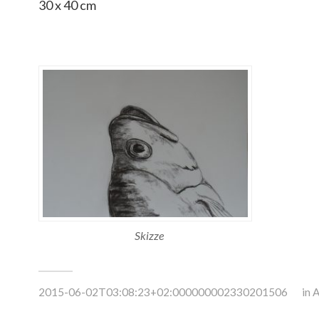
30 x 40 cm
Skizze
2015-06-02T03:08:23+02:000000002330201506
in
A