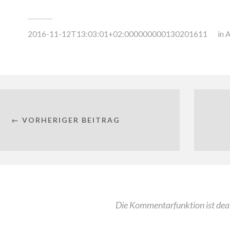
2016-11-12T13:03:01+02:000000000130201611
in
A
← VORHERIGER BEITRAG
Die Kommentarfunktion ist deak