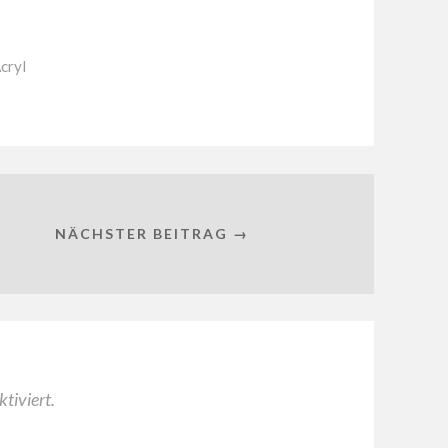
cryl
NÄCHSTER BEITRAG →
tiviert.