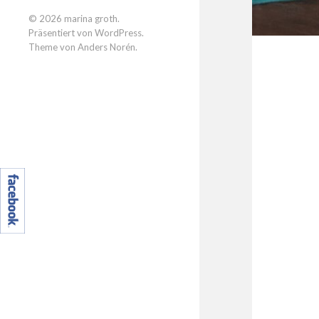
© 2026
marina groth
.
Präsentiert von
WordPress
.
Theme von
Anders Norén
.