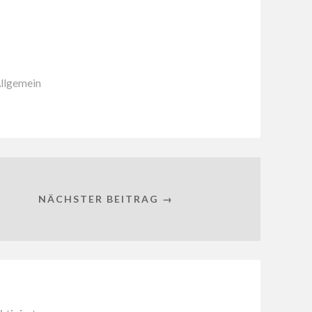
llgemein
NÄCHSTER BEITRAG →